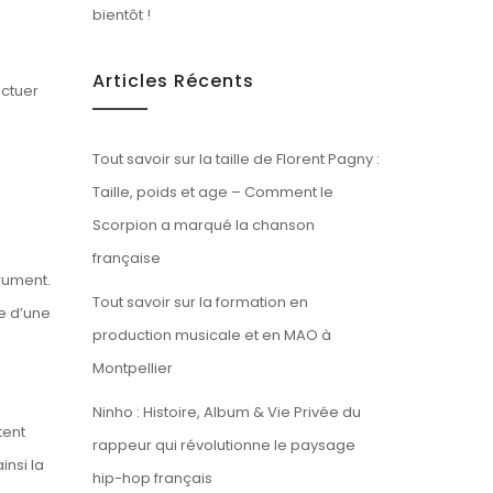
bientôt !
Articles Récents
ectuer
Tout savoir sur la taille de Florent Pagny :
Taille, poids et age – Comment le
Scorpion a marqué la chanson
française
trument.
Tout savoir sur la formation en
e d’une
production musicale et en MAO à
Montpellier
Ninho : Histoire, Album & Vie Privée du
tent
rappeur qui révolutionne le paysage
insi la
hip-hop français