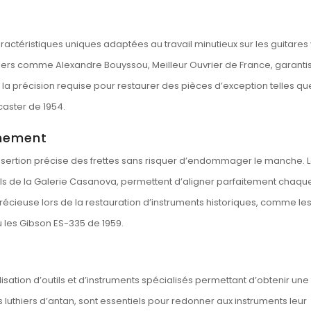
ractéristiques uniques adaptées au travail minutieux sur les guitares 
thiers comme Alexandre Bouyssou, Meilleur Ouvrier de France, garanti
re la précision requise pour restaurer des pièces d’exception telles qu
caster de 1954.
nnement
insertion précise des frettes sans risquer d’endommager le manche. Le
s de la Galerie Casanova, permettent d’aligner parfaitement chaque 
récieuse lors de la restauration d’instruments historiques, comme le
 les Gibson ES-335 de 1959.
isation d’outils et d’instruments spécialisés permettant d’obtenir une f
es luthiers d’antan, sont essentiels pour redonner aux instruments leur