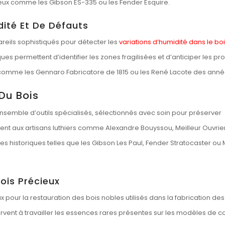
ieux comme les Gibson ES-335 ou les Fender Esquire.
dité Et De Défauts
reils sophistiqués pour détecter les
variations d’humidité dans le bo
ques permettent d’identifier les zones fragilisées et d’anticiper les p
 comme les Gennaro Fabricatore de 1815 ou les René Lacote des anné
 Du Bois
nsemble d’outils spécialisés, sélectionnés avec soin pour préserver
ent aux artisans luthiers comme Alexandre Bouyssou, Meilleur Ouvrie
es historiques telles que les Gibson Les Paul, Fender Stratocaster ou 
ois Précieux
x pour la restauration des bois nobles utilisés dans la fabrication des
rvent à travailler les essences rares présentes sur les modèles de co