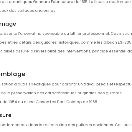
res romantiques Gennaro Fabricatore de 1815. La finesse des lames e
tueux des surfaces anciennes.
onnage
eprésente l’arsenal indispensable du luthier professionnel. Ces instr
rbes et les détails des guitares historiques, comme les Gibson ES-335
ialisés assure la réversibilité des interventions, principe essentiel d
semblage
isation d’outils spécifiques pour garantir un travail précis et respect
re la préservation des caractéristiques originales des guitares
er de 1954 ou d’une Gibson Les Paul Goldtop de 1955.
sure
 fondamentaux dans la restauration des guitares anciennes. Ces outil