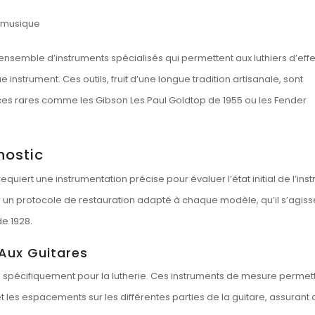
 musique
ensemble d’instruments spécialisés qui permettent aux luthiers d’eff
 instrument. Ces outils, fruit d’une longue tradition artisanale, sont
èces rares comme les Gibson Les Paul Goldtop de 1955 ou les Fender
nostic
quiert une instrumentation précise pour évaluer l’état initial de l’ins
 un protocole de restauration adapté à chaque modèle, qu’il s’agiss
e 1928.
 Aux Guitares
çus spécifiquement pour la lutherie. Ces instruments de mesure permet
 les espacements sur les différentes parties de la guitare, assurant a