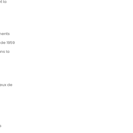
t la
uments
 de 1959
ans la
ueux de
s