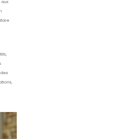
s aux
n
itare
ils,
s
e des
ations,