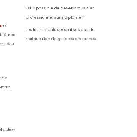
Est-il possible de devenir musicien
professionnel sans diplôme ?
is
et
Les Instruments specialises pour la
roblèmes
restauration de guitares anciennes
es 1830.
r de
Martin
llection