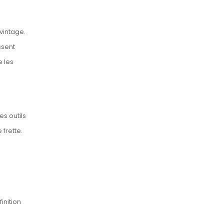
vintage.
ssent
e les
s outils
frette.
s
inition