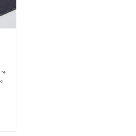
ire
 à