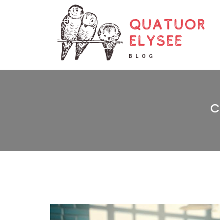
Quatuor Elysee
C